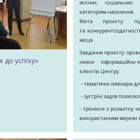
якісних соціальних
категоріям населення.
Мета проєкту: під
та конкурентоздатності
місця.
Завдання проєкту: пров
 до успіху»
низки інформаційно-
клієнтів Центру:
- тематичні семінари дл
- зустрічі задля психоло
- тренінги з розвитку н
використанням мережі «