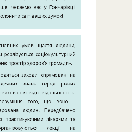
ще, чекаємо вас у Гончарівці!
полонити світ ваших думок!
сновних умов щастя людини,
и реалізується соціокультурний
рня: простір здоров’я громади».
одяться заходи, спрямовані на
едичних знань серед різних
, виховання відповідальності за
 розуміння того, що воно –
дарована людині. Передбачено
із практикуючими лікарями та
організовуються лекції на