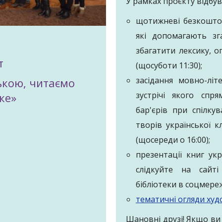
У рамках проєкту відбу
щотижневі безкоштов
які допомагають зг
збагатити лексику, 
т
(щосуботи 11:30);
засідання мовно-літ
ькою, читаємо
зустрічі якого спр
ке»
бар'єрів при спілку
творів української к
(щосереди о 16:00);
презентації книг ук
слідкуйте на сайті
бібліотеки в соцмереж
тематичні огляди худ
Шановні друзі! Якщо ви