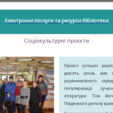
Електронні послуги та ресурси бібліотеки
Соціокультурні проєкти
Проєкт успішно реалі
дев'ять років, має
україномовного сер
популяризації суча
літератури. Тож йо
Південного регіону важ