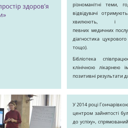
різноманітні теми, г
простір здоров’я
відвідувачі отримують
и»
хвилюють, і
певних медичних послу
діагностика цукрового
тощо).
Бібліотека співпра
клінічною лікарнею і
позитивні результати д
У 2014 році Гончарівко
центром зайнятості бу
до успіху», спрямован