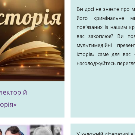
Ви досі не знаєте про м
його кримінальне ми
пов’язаних із нашим к
вас захоплює? Ви пол
мультимедійні презен
історія» саме для вас
насолоджуйтесь перегля
лекторій
торія»
У художній літературі є