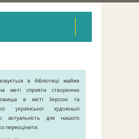
зовується в бібліотеці майже
 на меті сприяти створенню
едовища в місті Херсоні та
сної української художньої
го актуальність для нашого
ко переоцінити.