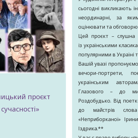
сьогодні викликають інте
неординарні, за яки
оцінювати та обговорюв
Цей проєкт – слушна 
із українськими класик
популярними в Україні т
Вашій увазі пропонуємо
вечори-портрети, по
українським автора
Глазового – до мис
ницький проєкт
Роздобудько. Від поет
 сучасності»
до майстрів слова
«Неприборканої» Ірин
Іздрика.**
У вас є право вибору «п