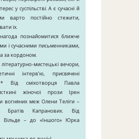
рес у суспільстві. А є сучасні й
ми варто постійно стежити,
ати їх.
нагода познайомитися ближче
ами і сучасними письменниками,
а за кордоном.
 літературно-мистецькі вечори,
етичні інтерв’ю, присвячені
м.* Від сміхотворця Павла
ткині жіночої прози Ірен
ки вогняних меж Олени Теліги –
 Братів Капранових. Від
и Вільде – до «Іншого» Юрка
исьменника до душі»!