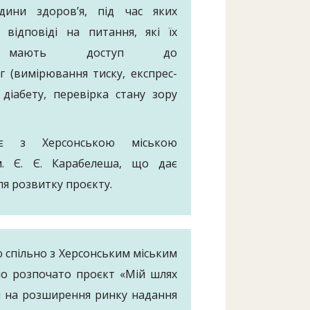
одини здоров’я, під час яких
 відповіді на питання, які їх
 мають доступ до
г (вимірювання тиску, експрес-
 діабету, перевірка стану зору
цює з Херсонською міською
м. Є. Є. Карабелеша, що дає
ля розвитку проєкту.
ю спільно з Херсонським міським
ло розпочато проєкт «Мій шлях
ий на розширення ринку надання