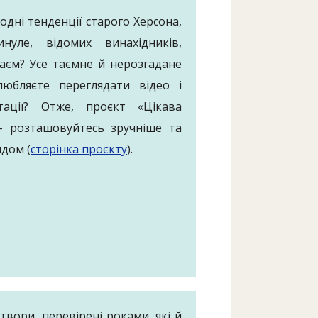
одні тенденції старого Херсона,
нуле, відомих винахідників,
раєм? Усе таємне й нерозгадане
юбляєте переглядати відео і
тації? Отже, проєкт «Цікава
 – розташовуйтесь зручніше та
дом (
сторінка проєкту
).
 твори, перевірені роками, які й