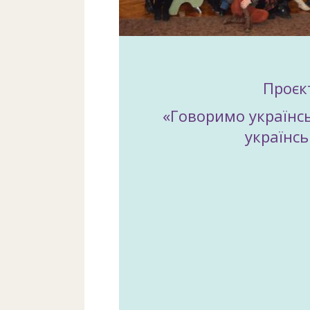
Проєк
«Говоримо українс
українсь