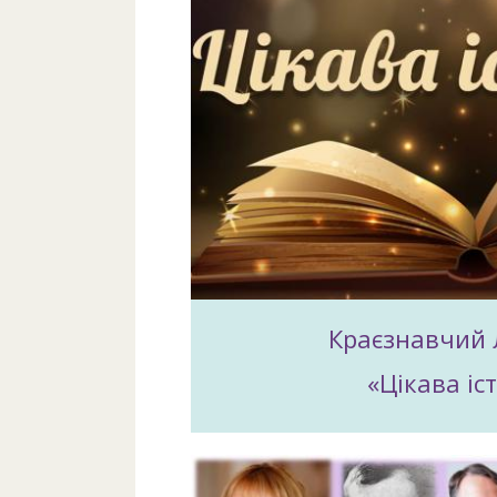
Краєзнавчий 
«Цікава іс