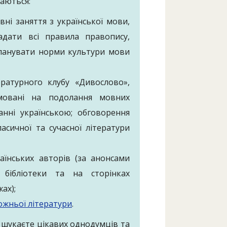
ваються:
ні заняття з української мови,
адати всі правила правопису,
опанувати норми культури мови
ературного клубу «Дивослово»,
ямовані на подолання мовних
ванні українською; обговорення
ласичної та сучасної літератури
раїнських авторів (за анонсами
 бібліотеки та на сторінках
ах);
ожньої літератури
.
 шукаєте цікавих однодумців та