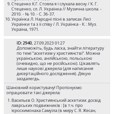
Стеценко К.Г. Стояла я і слухала весну / К. Г.
Стеценко, сл. Л. Українка // Музична школа. -
2010. - № 10. - С. 36-37.
Українка Л. Народні пісні в записах Лесі
Українки та з її співу / Л. Українка - К. : Муз.
Україна, 1971.
ID: 2940
, 27.09.2023 01:27
Допоможіть, будь ласка, знайти літературу
по темі "аскетизм у християнстві". Можна
українською, анлійською, польською
(очевидно, що не російською). Цікавлять
лише наукові джерела (для написання
дисертаційного дослідження). Дякую
заздалегдь.
Шановний користувачу! Пропонуємо
опрацювати такі джерела:
Васильєв О. Християнський аскетизм: досвід
лаврських подвижників : [в т.ч. про
ієросхимонаха Самуїла (в миру С. Я. Жесан,