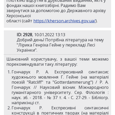
Плоткіно відсутня в друкованих виданнях, які є у
фондах нашої книгозбірні. Радимо Вам
звернутися за допомогою до Державного архіву
Херсонської
області (сайт
https://kherson.archives.gov.ua/
).
ID: 2928
, 10.01.2022 13:13
Добрий день! Потрібна література на тему
"Лірика Генріха Гейне у перекладі Лесі
Українки".
Шановний користувачу, з вашої теми можемо
порекомендувати таку літературу:
Гончарук Р. А. Експресивний синтаксис
художнього мовлення Г. Гейне (на матеріалі
поезій "Ratcliff" та "Gotterdammerung") / Р. А.
Гончарук // Науковий вісник Міжнародного
гуманітарного університету. Сер. Філологія :
наук. зб. - 2018. - № 37 т. 4. - С. 27-29. - Бібліогр.
наприкінці ст.
Гончарук Р. Експресивні синтаксичні
конструкції в поетичних творах (на матеріалі