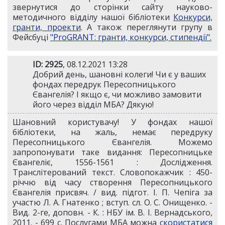
звернутися до сторінки сайту науково-
методичного відділу нашої бібліотеки
Конкурси,
гранти, проекти
. А також переглянути групу в
Фейсбуці
"ProGRANT: гранти, конкурси, стипендії".
ID: 2925
, 08.12.2021 13:28
Добрий день, шановні колеги! Чи є у ваших
фондах передрук Пересопницького
Євангелія? І якщо є, чи можливо замовити
його через відділ МБА? Дякую!
Шановний користувачу! У фондах нашої
бібліотеки, на жаль, немає передруку
Пересопницького Євангелія. Можемо
запропонувати таке видання: Пересопницьке
Євангеліє, 1556-1561 : Дослідження.
Транслітерований текст. Словопокажчик : 450-
річчю від часу створення Пересопницького
Євангелія присвяч. / вид. підгот. І. П. Чепіга за
участю Л. А. Гнатенко ; вступ. сл. О. С. Онищенко. -
Вид. 2-ге, доповн. - К. : НБУ ім. В. І. Вернадського,
2011. - 699 с. Послугами МБА можна
скористатися