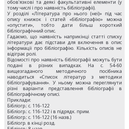
обов'язкові та деякі факультативні елементи (у
тому числі і про наявність бібліографії).
У розділі «Література про нього (неї)» під час
опису книжок і статей «бібліографію» можна
«опустити», тобто дати більш короткий
бібліографічний опис.
Гадаємо, що наявність наприкінці статті списку
літератури дає підстави для включення в опис
інформації про бібліографію. Кількість описів не
відіграє ролі.
Відомості про наявність бібліографії можуть бути
подані в різних випадках. На с. 54-60
вищезгаданого методичного посібника
наводиться «Список літератур з методики
бібліографування». У ньому можна переглянути
різні варіанти представлення бібліографії в
бібліографічному описі.
Приклади:
Бібліогр.: с. 116-122
Бібліогр.: с. 116-122 і в підрядк. прим.
Бібліогр.: с. 116-122 (16 назв.)
Бібліогр. в кінці розд.
Бібліогр.: 8 назв.