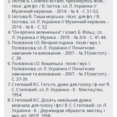
Ізотов В. Сонечко встало, прокинулось ясне... :
пісні : для фп. / В. Ізотов ; сл. Л. Українки //
Музичний керівник. - 2014. - № 4. - С. 51-52.
Ізотова В. Тиша морська : пісні : для фп. / В.
Ізотова ; сл. Л. Українки // Музичний керівник. -
2014. - № 8. - С. 52.
"Он ярочки зелененьки" / комп. Б. Фільц ; сл.
Л. Українка // Музика. - 2019. - № 3/4. - С. 41-44.
Полєвіков І.О. Вечірня година : пісня / муз. І.
Полєвікова; сл. Л. Українки // Початкове
навчання та виховання. - 2007. - № 31(листоп.). -
С. 39.
Полєвіков І.О. Вишенька : пісня / муз. І.
Полєвікова; сл. Л. Українки // Початкове
навчання та виховання. - 2007. - № 31(листоп.). -
С. 37-39.
Степовий Я.С. Гетьте, думи: для голосу і ф-но/ Я.
С. Степовий ; сл. Л. Українки - К. : Мистецтво,
1954.
Степовий Я.С. Досить невільная думка
мовчала: для голосу і фп./ Я. С. Степовий ; сл. Л.
Українки - К. : Держвидав образотв. мистец. і
муз. літ. УРСР, 1958.