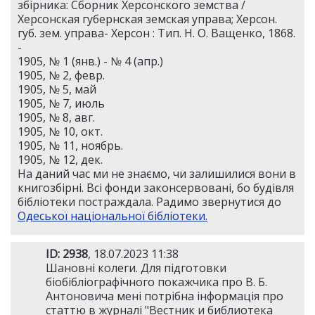
збірника: Сборник Херсонского земства /
Херсонская губернская земская управа; Херсон.
губ. зем. управа- Херсон : Тип. Н. О. Ващенко, 1868.
-
1905, № 1 (янв.) - № 4 (апр.)
1905, № 2, февр.
1905, № 5, май
1905, № 7, июль
1905, № 8, авг.
1905, № 10, окт.
1905, № 11, ноябрь.
1905, № 12, дек.
На даний час ми не знаємо, чи залишилися вони в
книгозбірні. Всі фонди законсервовані, бо будівля
бібліотеки постраждала. Радимо звернутися до
Одеської національної бібліотеки.
ID: 2938
, 18.07.2023 11:38
Шановні колеги. Для підготовки
біобібліографічного покажчика про В. Б.
Антоновича мені потрібна інформація про
статтю в журналі "Вестник и библиотека