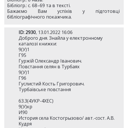
Бібліогр.: с. 68–69 та в тексті.
Бажаємо Вам успіхів у підготовці
бібліографічного покажчика.
ID: 2930
, 13.01.2022 16:06
Доброго дня. Знайла у електронному
каталозі книжки:
9(У)1
Г95
Гуржій Олександр Іванович.
Повстання селян в Турбаях
9(У)1
Г96
Гуслистий Кость Григорович.
Турбаївське повстання
63.3(4УКР-4ХЕС)
9(У)кр
И90
История села Костогрызово/ авт.-сост. А.В.
Кудря