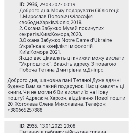
ID: 2936
, 29.03.2023 00:19
Доброго дня. Можу подарувати бібліотеці:
1.Мирослав Попович Філософія
свободи.Харків:Фоліо,2018.
2. Оксана Забужко Музей покинутих
секретів.Київ:Комора,2020.
3.Оксана Забужко Notre Dame d'Ukraine
:Українка в конфлікті міфологій.
Київ:Комора,2021.
Якщо вас цікавлять ці книжки можу вислати
"Укрпоштою". Вкажіть адресу. З повагою
Побоча Тетяна Дмитрівна,м.Дніпро.
Доброго дня, шановна пані Тетяно! Дуже вдячні
будемо Вам за такий подарунок. Нас цікавлять ці
книги. Чи не могли б Ви вислати їх на Нову
пошту? Адреса: м. Херсон, відділення Нової пошти
20. Жоголева Олена Миколаївна. Телефон:
+380665257888
ID: 2935
, 13.01.2023 20:08
Питання в рубрику військова справа.