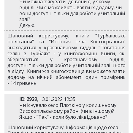
Чи можна з'ясувати, де вони є, у якому
відділі. Чи є можливість взяти їх додому, чи
вони доступні тільки для роботи у читальній
залі?
Дякую.
Шановний користувачу, книги "Турбаївське
повстання" та "История села Костогрызово"
знаходяться у краєзнавчому відділі. "Повстання
селян в Турбаях" - у книгосховищі. Книги, які
зберігаються у краєзнавчому відділі,
доступні тільки для роботи у читальній залі цього
відідлу. Книги ж з книгосховища ви можете взяти
додому на нічний абонемент: один примірник
- 14 гривень.
ID: 2929
, 13.01.2022 12:35
Чи існувало село Плоткіно у колишньому
Високопільському районі (чи в іншому)?
Якщо - "Так" - коли було ліквідовано?
Шановний користувачу! Інформація щодо села