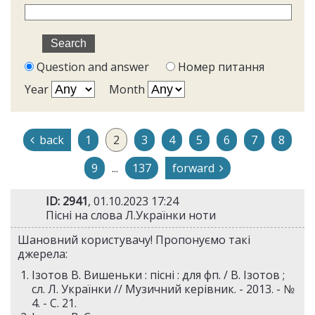
Question and answer
Номер питання
Year
Month
back
1
2
3
4
5
6
7
8
9
...
137
forward
ID: 2941
, 01.10.2023 17:24
Пісні на слова Л.Українки ноти
Шановний користувачу! Пропонуємо такі
джерела:
Ізотов В. Вишеньки : пісні : для фп. / В. Ізотов ;
сл. Л. Українки // Музичний керівник. - 2013. - №
4. - С. 21.