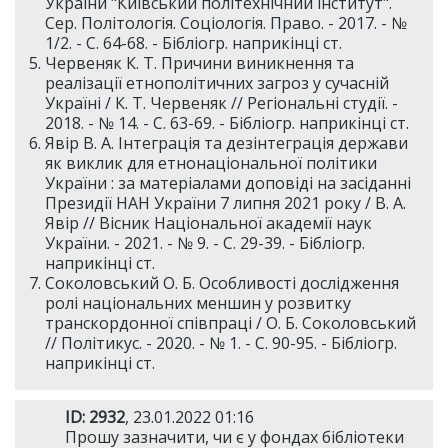
України "Київський політехнічний інститут".
Сер. Політологія. Соціологія. Право. - 2017. - №
1/2. - С. 64-68. - Бібліогр. наприкінці ст.
Червеняк К. Т. Причини виникнення та
реалізації етнополітичних загроз у сучасній
Україні / К. Т. Червеняк // Регіональні студії. -
2018. - № 14. - С. 63-69. - Бібліогр. наприкінці ст.
Явір В. А. Інтеграція та дезінтеграція держави
як виклик для етнонаціональної політики
України : за матеріалами доповіді на засіданні
Президії НАН України 7 липня 2021 року / В. А.
Явір // Вісник Національної академії наук
України. - 2021. - № 9. - С. 29-39. - Бібліогр.
наприкінці ст.
Соколовський О. Б. Особливості дослідження
ролі національних меншин у розвитку
транскордонної співпраці / О. Б. Соколовський
// Політикус. - 2020. - № 1. - С. 90-95. - Бібліогр.
наприкінці ст.
ID: 2932
, 23.01.2022 01:16
Прошу зазначити, чи є у фондах бібліотеки