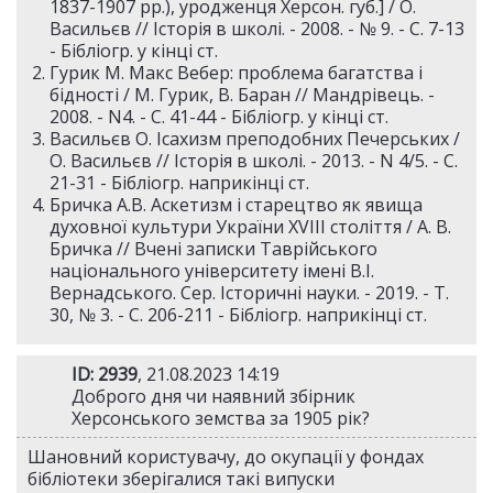
1837-1907 рр.), уродженця Херсон. губ.] / О.
Васильєв // Історія в школі. - 2008. - № 9. - С. 7-13
- Бібліогр. у кінці ст.
Гурик М. Макс Вебер: проблема багатства і
бідності / М. Гурик, В. Баран // Мандрівець. -
2008. - N4. - С. 41-44 - Бібліогр. у кінці ст.
Васильєв О. Ісахизм преподобних Печерських /
О. Васильєв // Історія в школі. - 2013. - N 4/5. - С.
21-31 - Бібліогр. наприкінці ст.
Бричка А.В. Аскетизм і старецтво як явища
духовної культури України XVIII століття / А. В.
Бричка // Вчені записки Таврійського
національного університету імені В.І.
Вернадського. Сер. Історичні науки. - 2019. - Т.
30, № 3. - С. 206-211 - Бібліогр. наприкінці ст.
ID: 2939
, 21.08.2023 14:19
Доброго дня чи наявний збірник
Херсонського земства за 1905 рік?
Шановний користувачу, до окупації у фондах
бібліотеки зберігалися такі випуски