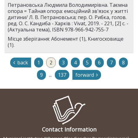
Петрановська Людмила Володимирівна. Таємна
опора = Тайная опора: емоційний зв'язок у житті
дитини/ Л. В. Петрановська; пер. О. Рибка, голов.
ред. О. С. Кандиба - Харків : Vivat, 2019. - 221, [2] с. -
(Актуальна тема), ISBN 978-966-942-755-7
Місце зберігання: Абонемент (1), Книгосховище
(1).
back
1
2
3
4
5
6
7
8
9
...
137
forward
Contact Information