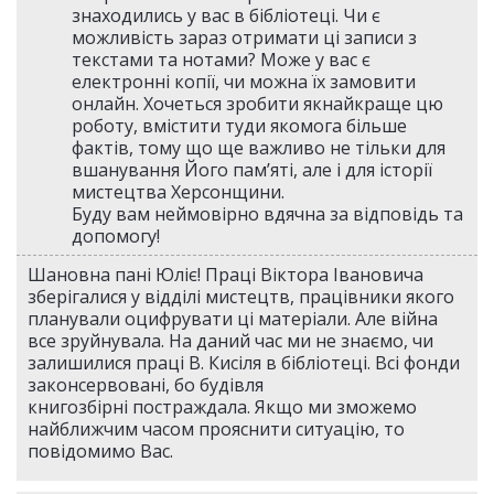
знаходились у вас в бібліотеці. Чи є
можливість зараз отримати ці записи з
текстами та нотами? Може у вас є
електронні копії, чи можна їх замовити
онлайн. Хочеться зробити якнайкраще цю
роботу, вмістити туди якомога більше
фактів, тому що ще важливо не тільки для
вшанування Його пам’яті, але і для історії
мистецтва Херсонщини.
Буду вам неймовірно вдячна за відповідь та
допомогу!
Шановна пані Юліє! Праці Віктора Івановича
зберігалися у відділі мистецтв, працівники якого
планували оцифрувати ці матеріали. Але війна
все зруйнувала. На даний час ми не знаємо, чи
залишилися праці В. Кисіля в бібліотеці. Всі фонди
законсервовані, бо будівля
книгозбірні постраждала. Якщо ми зможемо
найближчим часом прояснити ситуацію, то
повідомимо Вас.