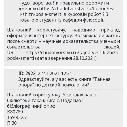
Чудотворство. Як правильно оформити
джерело https://chudotvorstvo.ru/tajnoe/est-
li-zhizn-posle-smerti в курсовій роботі? З
повагою студент із кафедри філософії.
Шановний користувачу, наводимо приклад
оформленя інтернет-ресурсу: Возможна ли жизнь
после смерти – научные доказательства ученых и
свидетельства людей.
URL: https://chudotvorstvo.ru/tajnoe/est-li-zhizn-
posle-smerti (дата звернення 28.10.2021)
ID: 2922
, 22.11.2021 12:31
Здравствуйте, а у вас есть книга "Тайная
опора" по детской психологии?
Шановний користувачу! У фондах нашої
бібліотеки така книга є. Подаємо її
бібліографічний опис:
В80780
159.922.7
П 30