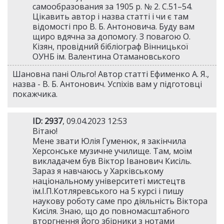
самообразования за 1905 р. № 2. С.51–54.
Цікавить автор і назва статті і чи є там
відомості про В. Б. Антоновича. Буду вам
щиро вдячна за допомогу. З повагою О.
Кізян, провідний бібліограф Вінницької
ОУНБ ім. Валентина Отамановського
Шановна пані Ольго! Автор статті Ефименко А. Я.,
назва - В. Б. Антонович. Успіхів вам у підготовці
покажчика.
ID: 2937
, 09.04.2023 12:53
Вітаю!
Мене звати Юлія Гуменюк, я закінчила
Херсонське музичне училище. Там, моїм
викладачем був Віктор Іванович Кисіль.
Зараз я навчаюсь у Харківському
національному університеті мистецтв
їм.І.П.Котляревського на 5 курсі і пишу
наукову роботу саме про діяльність Віктора
Кисіля. Знаю, що до повномасштабного
вторгнення його збірники з нотами