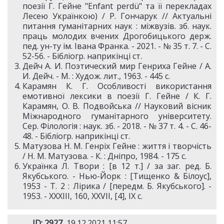
поезії Г. Гейне "Enfant perdü" та її перекладах
Лесею Українкою) / Р. Гончарук // Актуальні
питання гуманітарних наук : міжвузів. зб. наук.
праць молодих вчених Дрогобицького держ.
пед. ун-ту ім. Івана Франка. - 2021. - № 35 т. 7. - С.
52-56. - Бібліогр. наприкінці ст.
Дейч А. И. Поэтический мир Генриха Гейне / А.
И. Дейч. - М. : Худож. лит., 1963. - 445 c.
Карамян К. Г. Особливості використання
емотивної лексики в поезії Г. Гейне / К. Г.
Карамян, О. В. Подвойська // Науковий вісник
Міжнародного гуманітарного університету.
Сер. Філологія : наук. зб. - 2018. - № 37 т. 4. - С. 46-
48. - Бібліогр. наприкінці ст.
Матузова Н. М. Генріх Гейне : життя і творчість
/ Н. М. Матузова. - К. : Дніпро, 1984. - 175 c.
Українка Л. Твори : [в 12 т.] / за заг. ред. Б.
Якубського. - Нью-Йорк : [Тищенко & Білоус],
1953 - Т. 2 : Лірика / [передм. Б. Якубського]. -
1953. - XXXIII, 160, XXVII, [4], IX с.
ID: 2927
, 19.12.2021 11:57