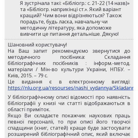
Я зустрічала такі: «Бібліогр.: с. 21-22 (14 назв)»
та «Бібліогр. наприкінці ст.». Який варіант
кращий? Чим вони відрізняються? Також
порадьте, будь ласка, навчальну чи
методичну літературу, яка допоможе
вивчити це питання детальніше. Дякую!
Шановний користувачу!
На Ваш запит рекомендуємо звернутися до
методичного посібника: Складання
бібліографічних посібників : інформ.-метод.
матеріали / Мін-во культури України, НПБУ. –
Київ, 2015. – 79 с.
Це видання є в електронному вигляді:
https://nlu.org.ua/resourses/nashi_vydannya/Skladanny
У бібліографічному описі відомості про наявність
бібліографії у книзі чи статті відображаються в
області приміток.
Якщо Ви складаєте покажчик наукових праць
певної персоналії, то при описі його творчої
спадщини (книг, статей) краще буде застосувати
розширений бібліографічний опис, який включає