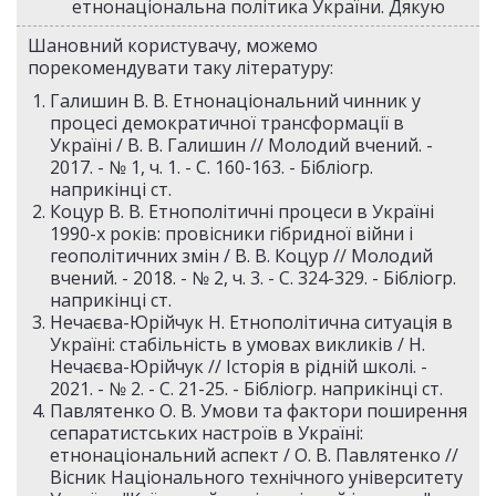
етнонаціональна політика України. Дякую
Шановний користувачу, можемо
порекомендувати таку літературу:
Галишин В. В. Етнонаціональний чинник у
процесі демократичної трансформації в
Україні / В. В. Галишин // Молодий вчений. -
2017. - № 1, ч. 1. - С. 160-163. - Бібліогр.
наприкінці ст.
Коцур В. В. Етнополітичні процеси в Україні
1990-х років: провісники гібридної війни і
геополітичних змін / В. В. Коцур // Молодий
вчений. - 2018. - № 2, ч. 3. - С. 324-329. - Бібліогр.
наприкінці ст.
Нечаєва-Юрійчук Н. Етнополітична ситуація в
Україні: стабільність в умовах викликів / Н.
Нечаєва-Юрійчук // Історія в рідній школі. -
2021. - № 2. - С. 21-25. - Бібліогр. наприкінці ст.
Павлятенко О. В. Умови та фактори поширення
сепаратистських настроїв в Україні:
етнонаціональний аспект / О. В. Павлятенко //
Вісник Національного технічного університету