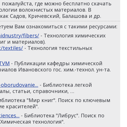
 пожалуйста, где можно бесплатно скачать
ологии волокнистых материалов. В
 как Садов, Кричевский, Балашова и др.
туем Вам ознакомиться с такими ресурсами:
idnustry/fibers/
- Технология химических
иг и материалов).
/textiles/
- Технология текстильных
HTVM
- Публикации кафедры химической
алов Ивановского гос. хим.-технол. ун-та.
i-oborudovanie...
- Библиотека легкой
лы, статьи, справочники, …
иблиотека "Мир книг". Поиск по ключевым
е красителей".
iences...
- Библиотека "Либрус". Поиск по
Химическая технология".