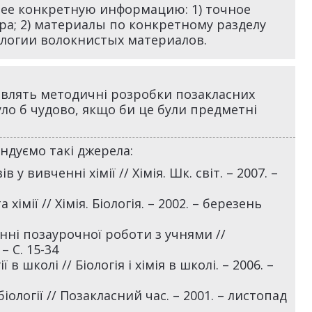
лее конкретную информацию: 1) точное
ра; 2) материалы по конкретному разделу
ологии волокнистых материалов.
авлять методичні розробки позакласних
. Було б чудово, якщо би це були предметні
дуємо такі джерела:
у вивченні хімії // Хімія. Шк. світ. – 2007. –
хімії // Хімія. Біологія. – 2002. – березень
енні позаурочної роботи з учнями //
– С. 15-34
 в школі // Біологія і хімія в школі. – 2006. –
іології // Позакласний час. – 2001. – листопад