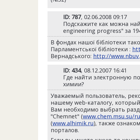
ID: 787
, 02.06.2008 09:17
Подскажите как можна най
engineering progress" за 19
В фондах нашої бібліотеки так
Парламентської бібліотеки :
ht
Вернадського:
http://www.nbuv.
ID: 434
, 08.12.2007 16:41
Где найти электронную п
химии?
Уважаемый пользователь, рек
нашему web-каталогу, который
Вам необходимо выбрать разде
"Chemnet" (
www.chem.msu.su/ru
(
www.alhimik.ru
), также ознако
порталов.