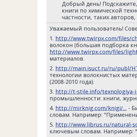
Добрый день! Подскажите,
книги по химической техн
частности, таких авторов,
Уважаемый пользователь! Сове
1.
http://www.twirpx.com/files/ch
волокон (большая подборка кн
http://www.twirpx.com/files/light
материалов.
2.
http://main.isuct.ru/ru/publ/
технологии волокнистых матери
(2008-2010 года).
3.
http://t-stile.info/texnologiya-
промышленности: книги, журна
4.
http://mirknig.com/knigi/...
- Б
словам. Например: "Применени
5.
http://www.librus.ru/natural-sc
ключевым словам. Например: "