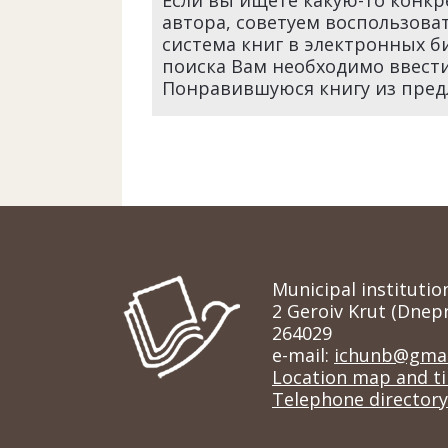
Если вы ищете какую-то конкр
автора, советуем воспользова
система книг в электронных б
поиска Вам необходимо ввести
Понравившуюся книгу из предл
Municipal institutio
2 Geroiv Krut (Dnep
264029
e-mail:
ichunb@gmai
Location map and t
Telephone directory