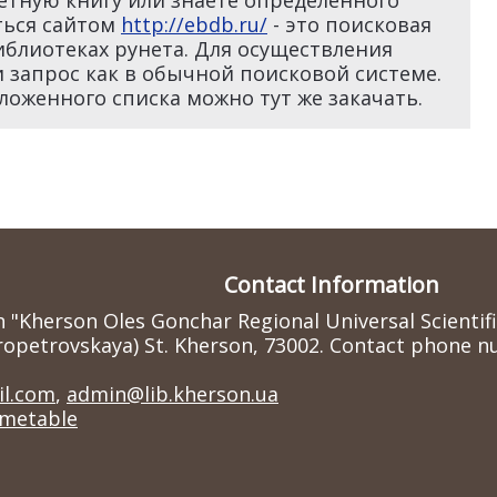
етную книгу или знаете определенного
ться сайтом
http://ebdb.ru/
- это поисковая
иблиотеках рунета. Для осуществления
 запрос как в обычной поисковой системе.
оженного списка можно тут же закачать.
Contact Information
n "Kherson Oles Gonchar Regional Universal Scientif
ropetrovskaya) St. Kherson, 73002. Contact phone nu
l.com
,
admin@lib.kherson.ua
imetable