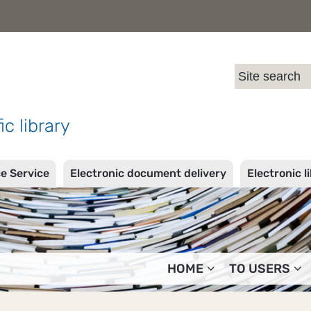
l
ic library
ce Service
Electronic document delivery
Electronic l
HOME
TO USERS