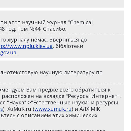
ти этот научный журнал "Chemical
48 год. том №44. Спасибо.
ого журналу немає. Зверніться до
tp://www.nplu.kiev.ua
, бібліотеки
gov.ua
.
олнотекстовую научную литературу по
омендуем Вам предже всего обратиться к
 расположен на вкладке "Ресурсы Интернет".
л "Наука"->"Естественные науки" и ресурсы
s
), XuMuK.ru (
www.xumuk.ru
) и АЛХІМІК
мьтесь с описанием этих химических