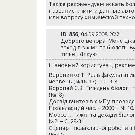
Также рекомендуем искать бо
название книги и данные авто
или вопросу химической техн
ID: 856
, 04.09.2008 20:21
Доброго вечора! Мене цік
заходів з хімії та біології
тижні. Дякую
Шановний користувач, рекомен
Вороненко Т. Роль факультативів 
червень (№16-17). – С. 3-8
Воропай С.В. Тиждень біології та 
(№18)
Досвід вчителів хімії у провед
Позакласний час. – 2000. - № 10. 
Мороз І. Тижні та декади біології
№2. – С. 28-31
Сценарії позакласної роботи з б
(№32)