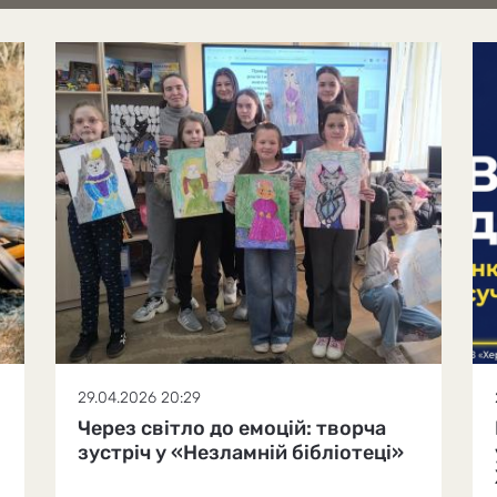
29.04.2026 20:29
Через світло до емоцій: творча
зустріч у «Незламній бібліотеці»