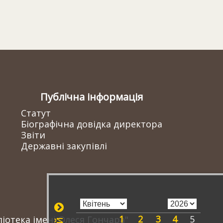
Публічна інформація
Статут
Біографічна довідка директора
Звіти
Державні закупівлі
1
2
3
4
5
іотека імені Олеся Гончара"