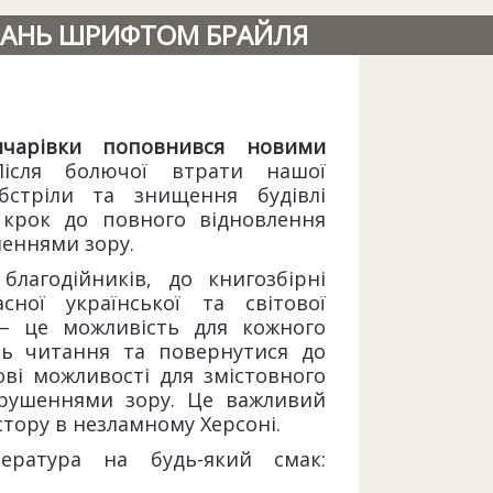
ИДАНЬ ШРИФТОМ БРАЙЛЯ
чарівки поповнився новими
сля болючої втрати нашої
обстріли та знищення будівлі
 крок до повного відновлення
шеннями зору.
благодійників, до книгозбірні
ної української та світової
 – це можливість для кожного
сть читання та повернутися до
ові можливості для змістовного
орушеннями зору. Це важливий
стору в незламному Херсоні.
ература на будь-який смак: