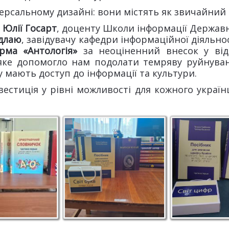
ерсальному дизайні: вони містять як звичайний т
ь
Юлії Госарт
, доценту Школи інформації Державн
удлаю
, завідувачу кафедри інформаційної діяльн
рма «Антологія»
за неоціненний внесок у від
 яке допомогло нам подолати темряву руйнуван
 мають доступ до інформації та культури.
вестиція у рівні можливості для кожного україн