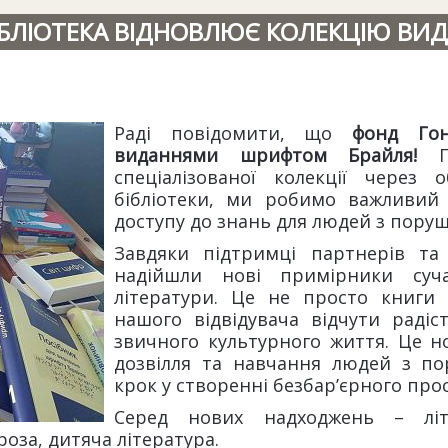
 БІБЛІОТЕКА ВІДНОВЛЮЄ КОЛЕКЦІЮ В
Раді повідомити, що
фонд Гон
виданнями шрифтом Брайля!
Пі
спеціалізованої колекції через 
бібліотеки, ми робимо важливий
доступу до знань для людей з пору
Завдяки підтримці партнерів та 
надійшли нові примірники сучас
літератури. Це не просто книги
нашого відвідувача відчути раді
звичного культурного життя. Це н
дозвілля та навчання людей з п
крок у створенні безбар’єрного про
Серед нових надходжень – літ
оза, дитяча література.