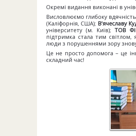
Окремі видання виконані в унів
Висловлюємо глибоку вдячніст
(Каліфорнія, США);
В'ячеславу К
університету (м. Київ);
ТОВ Фі
підтримка стала тим світлом,
люди з порушеннями зору знову
Це не просто допомога – це ін
складний час!